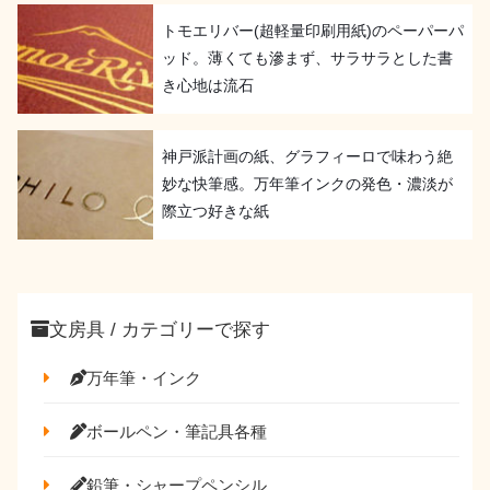
トモエリバー(超軽量印刷用紙)のペーパーパ
ッド。薄くても滲まず、サラサラとした書
き心地は流石
神戸派計画の紙、グラフィーロで味わう絶
妙な快筆感。万年筆インクの発色・濃淡が
際立つ好きな紙
文房具 / カテゴリーで探す
万年筆・インク
ボールペン・筆記具各種
鉛筆・シャープペンシル