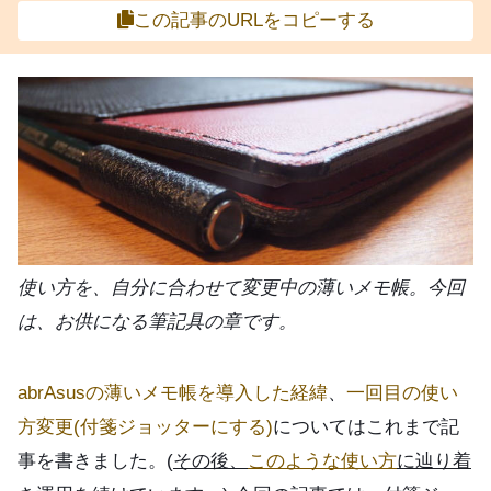
この記事のURLをコピーする
使い方を、自分に合わせて変更中の薄いメモ帳。今回
は、お供になる筆記具の章です。
abrAsusの薄いメモ帳を導入した経緯
、
一回目の使い
方変更(付箋ジョッターにする)
についてはこれまで記
事を書きました。(
その後、
このような使い方
に辿り着