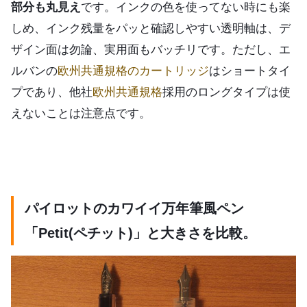
部分も丸見え
です。インクの色を使ってない時にも楽
しめ、インク残量をパッと確認しやすい透明軸は、デ
ザイン面は勿論、実用面もバッチリです。ただし、エ
ルバンの
欧州共通規格のカートリッジ
はショートタイ
プであり、他社
欧州共通規格
採用のロングタイプは使
えないことは注意点です。
パイロットのカワイイ万年筆風ペン
「Petit(ペチット)」と大きさを比較。