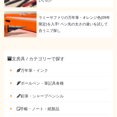
いいの?
ラミーサファリの万年筆・オレンジ色(09年
限定)を入手! ペン先の太さの違いを試して
合うニブ探し
文房具 / カテゴリーで探す
万年筆・インク
ボールペン・筆記具各種
鉛筆・シャープペンシル
手帳・ノート・紙製品