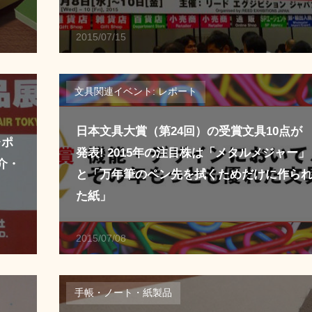
2015/07/15
文具関連イベント: レポート
日本文具大賞（第24回）の受賞文具10点が
レポ
発表! 2015年の注目株は「メタルメジャー」
介・
と「万年筆のペン先を拭くためだけに作ら
た紙」
2015/07/08
手帳・ノート・紙製品