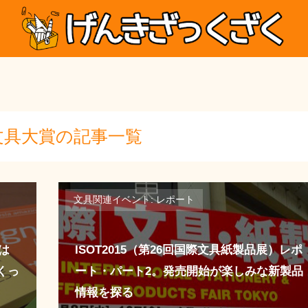
文具大賞の記事一覧
文具関連イベント: レポート
)は
ISOT2015（第26回国際文具紙製品展）レポ
くっ
ート・パート2。発売開始が楽しみな新製品
情報を探る