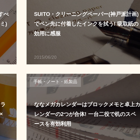
すべ
SUITO・クリーニングペーパー(神戸派計画)
ミ)
でペン先に付着したインクを拭う! 吸取紙の
効用に感服
2015/06/20
手帳・ノート・紙製品
カラ
ななメガカレンダーはブロックメモと卓上
×
レンダーの2つが合体! 一台二役で机のスペ
ースを有効利用