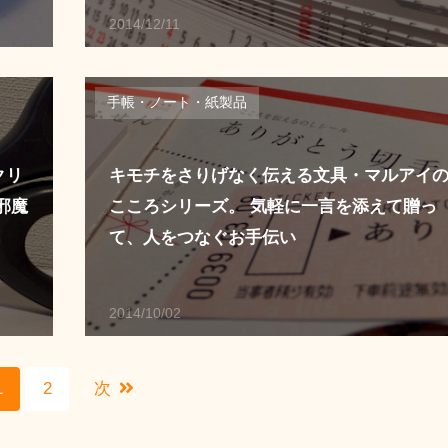
2014/12/11
手帳・ノート・紙製品
クリ
キモチをさりげなく伝える文具・マルアイ
邪魔
こころシリーズ。 気軽に一言を添えて贈っ
て、人をつなぐお手伝い
2014/10/02
1
2
次