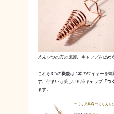
えんぴつの芯の保護、キャップをはめ
これら3つの機能は 1本のワイヤーを
す。佇まいも美しい鉛筆キャップ
「つ
ます。
つくし文具店 つくしえん
posted with
カエレバ