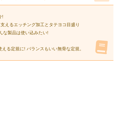
!
を支えるエッチング加工とタテヨコ目盛り
んな製品は使い込みたい!
える定規に! バランスもいい無骨な定規。