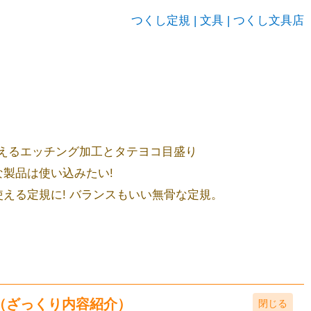
つくし定規 | 文具 | つくし文具店
えるエッチング加工とタテヨコ目盛り
な製品は使い込みたい!
使える定規に! バランスもいい無骨な定規。
（ざっくり内容紹介）