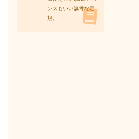
ンスもいい無骨な定
規。