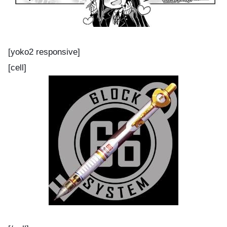
[yoko2 responsive]
[cell]