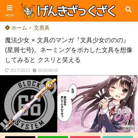
MENU
ホーム
文房具
魔法少女 × 文具のマンガ『文具少女ののの』
(星屑七号)。ネーミングをボカした文具を想像
してみると クスリと笑える
2017/10/12
2016/06/16