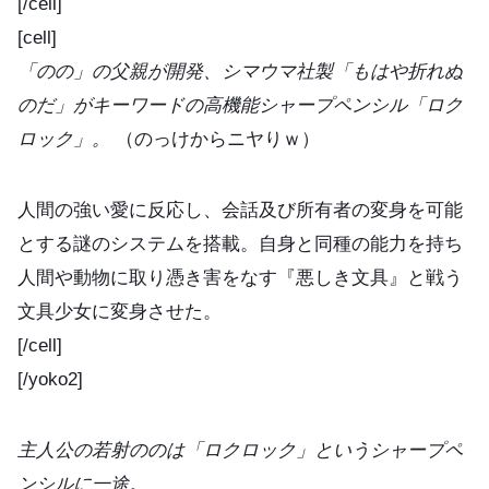
[/cell]
[cell]
「のの」の父親が開発、シマウマ社製「もはや折れぬ
のだ」がキーワードの高機能シャープペンシル「ロク
ロック」。
（のっけからニヤりｗ）
人間の強い愛に反応し、会話及び所有者の変身を可能
とする謎のシステムを搭載。自身と同種の能力を持ち
人間や動物に取り憑き害をなす『悪しき文具』と戦う
文具少女に変身させた。
[/cell]
[/yoko2]
主人公の若射ののは「ロクロック」というシャープペ
ンシルに一途。