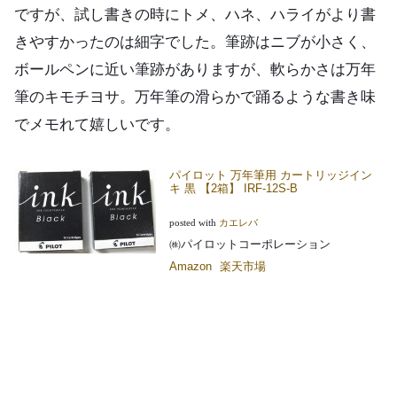
ですが、試し書きの時にトメ、ハネ、ハライがより書
きやすかったのは細字でした。筆跡はニブが小さく、
ボールペンに近い筆跡がありますが、軟らかさは万年
筆のキモチヨサ。万年筆の滑らかで踊るような書き味
でメモれて嬉しいです。
パイロット 万年筆用 カートリッジイン
キ 黒 【2箱】 IRF-12S-B
posted with
カエレバ
㈱パイロットコーポレーション
Amazon
楽天市場