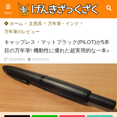
MENU
ホーム
文房具
万年筆・インク
万年筆のレビュー
キャップレス・マットブラック(PILOT)が5本
目の万年筆! 機動性に優れた超実用的な一本♪
2016/08/02
2013/04/23