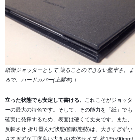
紙製ジョッターとして 譲ることのできない堅牢さ。ま
るで、ハードカバー(上製本)！
立った状態でも安定して書ける、
これこそがジョッタ
ーの最大の特色です。そして、その能力を「紙」でも
確実に発揮するため、表面は硬くて丈夫です。また、
反転させ 折り畳んだ状態(臨戦態勢)は、大きすぎず小
さすぎずな丁度良い大きさ(本体サイズ: 約135×90mm)