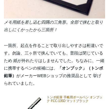
メモ用紙を差し込む四隅の三角形。全部で挟むと取り
出しにくかったから三箇所！
一箇所、起点を作ることで取り出しやすさは桁違いで
す。勿論、三ヶ所で挟んでいても、普段は閉じている
ため 紙が外れたりはしませんでした。ちなみに、一緒
に携帯するペンの候補には、
「オンブック」（トンボ
鉛筆）
がメーカーWEBショップの推奨品として 挙げ
られていました。
トンボ鉛筆 手帳用ボールペン オンブッ
ク FCC-135D マットブラック