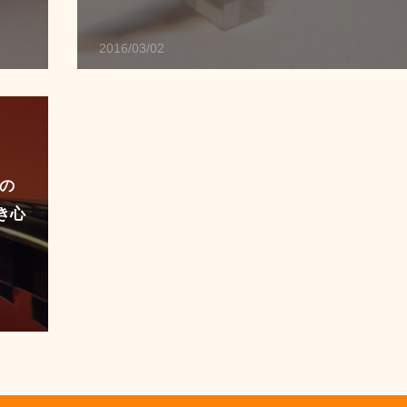
2016/03/02
の
き心