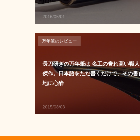
2016/05/01
万年筆のレビュー
長刀研ぎの万年筆は 名工の誉れ高い職人
傑作。日本語をただ書くだけで、その書
地に心酔
2015/08/03