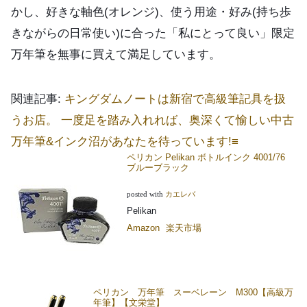
かし、好きな軸色(オレンジ)、使う用途・好み(持ち歩
きながらの日常使い)に合った「私にとって良い」限定
万年筆を無事に買えて満足しています。
関連記事:
キングダムノートは新宿で高級筆記具を扱
うお店。 一度足を踏み入れれば、奥深くて愉しい中古
万年筆&インク沼があなたを待っています!≡
ペリカン Pelikan ボトルインク 4001/76
ブルーブラック
posted with
カエレバ
Pelikan
Amazon
楽天市場
ペリカン 万年筆 スーベレーン M300【高級万
年筆】【文栄堂】