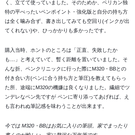
く、立てて使っていました。そのためか、ペリカン独
特の平べったいペンポイント・強化版と自分の持ち方
は全く噛み合ず、書き出してみても空回り(インクが出
てくれない)や、ひっかかりも多かったです。
購入当時、ホントのところは「正直、失敗したか
も…」と考えていて、暫く距離を置いていました。そ
んな折、ペンクリニックに行った際にM320・BBとの
付き合い方(ペンに合う持ち方と筆圧)を教えてもらっ
た所、途端にM320の機嫌は良くなりました。繊細でツ
ンデレなペン先ですが ペンに寄り添ってあげれば、え
も言われぬ筆記感を味わうことが出来ます。
今では M320・BBはお気に入りの筆頭。家でまったり