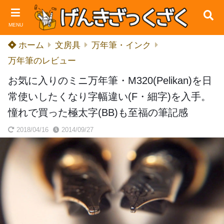
MENU
ホーム
文房具
万年筆・インク
万年筆のレビュー
お気に入りのミニ万年筆・M320(Pelikan)を日
常使いしたくなり字幅違い(F・細字)を入手。
憧れで買った極太字(BB)も至福の筆記感
2018/04/16
2014/09/27