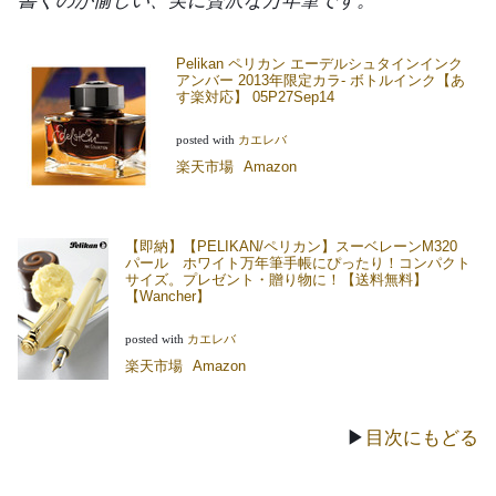
書くのが愉しい、実に贅沢な万年筆です。
Pelikan ペリカン エーデルシュタインインク
アンバー 2013年限定カラ- ボトルインク【あ
す楽対応】 05P27Sep14
posted with
カエレバ
楽天市場
Amazon
【即納】【PELIKAN/ペリカン】スーベレーンM320
パール ホワイト万年筆手帳にぴったり！コンパクト
サイズ。プレゼント・贈り物に！【送料無料】
【Wancher】
posted with
カエレバ
楽天市場
Amazon
▶
目次にもどる