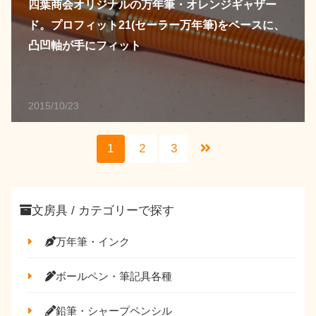
四葉商会オリジナルの万年筆・オレンジギャザー
ド。プロフィット21(セーラー万年筆)をベースに、
凸凹軸が手にフィット
2015/10/23
1
2
3
文房具 / カテゴリーで探す
万年筆・インク
ボールペン・筆記具各種
鉛筆・シャープペンシル