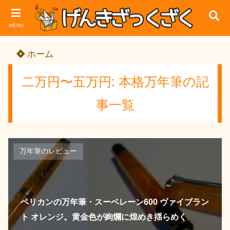
MENU
ホーム
二万円〜五万円: 本格万年筆の記
事一覧
万年筆のレビュー
ペリカンの万年筆・スーベレーン600 ヴァイブラン
ト オレンジ。黄金色が絢爛に煌めき揺らめく