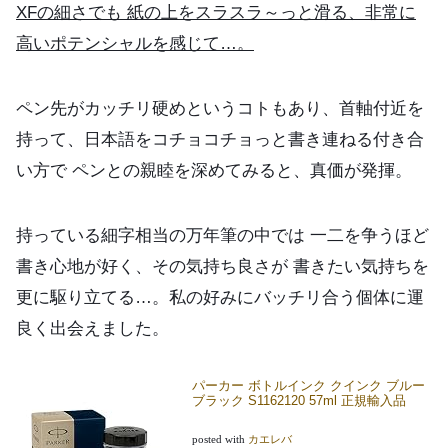
XFの細さでも 紙の上をスラスラ～っと滑る、非常に
高いポテンシャルを感じて…。
ペン先がカッチリ硬めというコトもあり、首軸付近を
持って、日本語をコチョコチョっと書き連ねる付き合
い方で ペンとの親睦を深めてみると、真価が発揮。
持っている細字相当の万年筆の中では 一二を争うほど
書き心地が好く、その気持ち良さが 書きたい気持ちを
更に駆り立てる…。私の好みにバッチリ合う個体に運
良く出会えました。
パーカー ボトルインク クインク ブルー
ブラック S1162120 57ml 正規輸入品
posted with
カエレバ