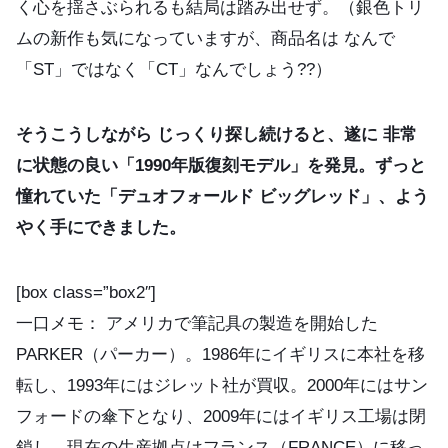
く心を揺さぶられるも結局は踏み出せず。（銀色トリ
ムの新作も気になっていますが、商品名は なんで
「ST」ではなく「CT」なんでしょう??）
そうこうしながら じっくり探し続けると、遂に 非常
に状態の良い「1990年版復刻モデル」を発見。ずっと
憧れていた「デュオフォールド ビッグレッド」、よう
やく手にできました。
[box class=”box2″]
一口メモ： アメリカで筆記具の製造を開始した
PARKER（パーカー）。1986年にイギリスに本社を移
転し、1993年にはジレット社が買収。2000年にはサン
フォードの傘下となり、2009年にはイギリス工場は閉
鎖し、現在の生産拠点はフランス（FRANCE）に移っ