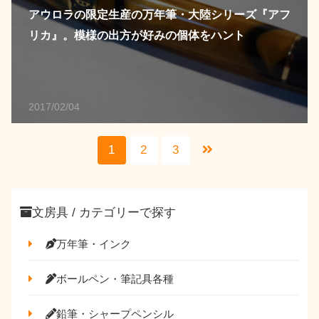
アウロラの限定生産の万年筆・大陸シリーズ『アフ
リカ』。模様の出方が好みの個体をハント
2017/02/04
1
2
3
文房具 / カテゴリーで探す
万年筆・インク
ボールペン・筆記具各種
鉛筆・シャープペンシル