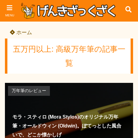
MENU
ホーム
五万円以上: 高級万年筆の記事一
覧
万年筆のレビュー
モラ・スティロ (Mora Stylos)のオリジナル万年
筆・オールドウィン (Oldwin)。ぽてっとした風合
いで、どこか懐かしげ