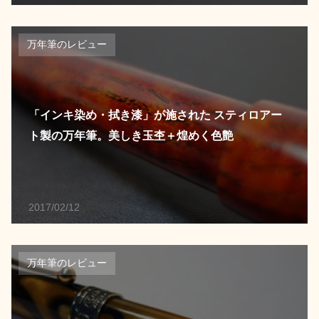
万年筆のレビュー
「インキ染め・拭き漆」が施された スティロアー
ト製の万年筆。美しき玉杢＋煌めく色艶
2017/02/12
万年筆のレビュー